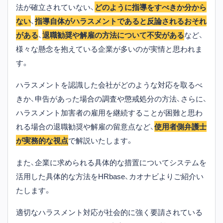
法が確立されていない、
どのように指導をすべきか分から
ない
、
指導自体がハラスメントであると反論されるおそれ
がある
、
退職勧奨や解雇の方法について不安がある
など、
様々な懸念を抱えている企業が多いのが実情と思われま
す。
ハラスメントを認識した会社がどのような対応を取るべ
きか、申告があった場合の調査や懲戒処分の方法、さらに、
ハラスメント加害者の雇用を継続することが困難と思わ
れる場合の退職勧奨や解雇の留意点など、
使用者側弁護士
が実務的な視点
で解説いたします。
また、企業に求められる具体的な措置についてシステムを
活用した具体的な方法をHRbase、カオナビよりご紹介い
たします。
適切なハラスメント対応が社会的に強く要請されている