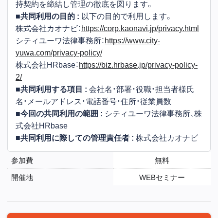
持契約を締結し管理の徹底を図ります。
■共同利用の目的 :
以下の目的で利用します。
株式会社カオナビ：
https://corp.kaonavi.jp/privacy.html
シティユーワ法律事務所：
https://www.city-
yuwa.com/privacy-policy/
株式会社HRbase：
https://biz.hrbase.jp/privacy-policy-
2/
■共同利用する項目 :
会社名・部署・役職・担当者様氏
名・メールアドレス・電話番号・住所・従業員数
■今回の共同利用の範囲 :
シティユーワ法律事務所、株
式会社HRbase
■共同利用に際しての管理責任者 :
株式会社カオナビ
参加費
無料
開催地
WEBセミナー