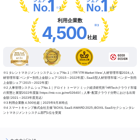
※1
※2
利用企業数
※3
4,500
社超
※1 タレントマネジメントシステム シェアNo.1｜ITR「ITR Market View：人材管理市場2024」人
材管理市場：ベンダー別売上金額シェア（2015～2022年度）、SaaS型人材管理市場：ベンダー別売
上金額シェア（2015～2022年度）
※2 人事管理システム シェアNo.1｜デロイト トーマツ ミック経済研究所「HRTechクラウド市場
の実態と展望2022年度版（https://mic-r.co.jp/mr/02640/）」 人事・配置クラウド分野における出荷
金額（2021～2023年度見込）
※3 利用企業数 4,500社超｜2025年9月末時点
※4 スマートキャンプ株式会社主催「BOXIL SaaS AWARD 2025」BOXIL SaaSセクションタレ
ントマネジメントシステム部門1位を受賞