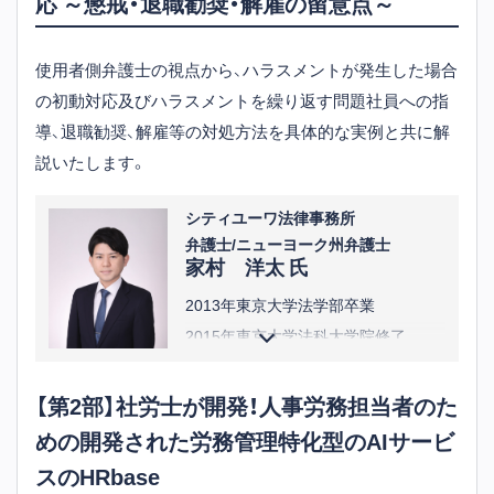
応 ～懲戒・退職勧奨・解雇の留意点～
使用者側弁護士の視点から、ハラスメントが発生した場合
の初動対応及びハラスメントを繰り返す問題社員への指
導、退職勧奨、解雇等の対処方法を具体的な実例と共に解
説いたします。
シティユーワ法律事務所
弁護士/ニューヨーク州弁護士
家村 洋太 氏
2013年東京大学法学部卒業
2015年東京大学法科大学院修了
2016年弁護士登録（東京弁護士会）
2023年ニューヨーク大学 LL.M. 修了
【第2部】社労士が開発！人事労務担当者のた
2024年米国ニューヨーク州弁護士登
めの開発された労務管理特化型のAIサービ
録
スのHRbase