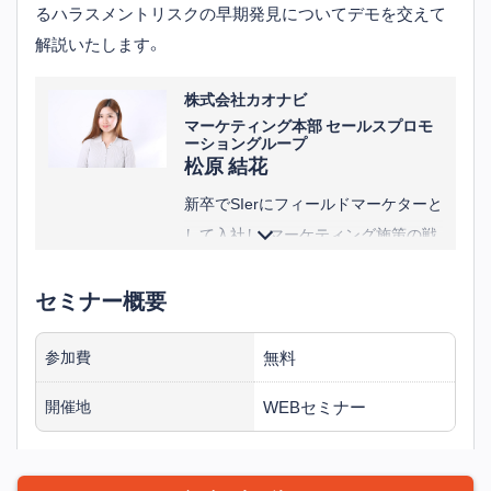
る一方で社労士としての実務も担い
るハラスメントリスクの早期発見についてデモを交えて
労務現場の理解を深める。
解説いたします。
※役職等は講演当時のものです
株式会社カオナビ
マーケティング本部 セールスプロモ
ーショングループ
松原 結花
新卒でSIerにフィールドマーケターと
して入社し、マーケティング施策の戦
略立案から実行まで幅広く経験。
セミナー概要
その後、株式会社カオナビに入社し、
現在はセミナーの企画・運営戦略を担
当。
無料
参加費
WEBセミナー
開催地
※役職等は講演当時のものです