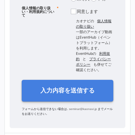
個人情報の取り扱
*
同意します
い・利用規約につい
て
カオナビの
個人情報
の取り扱い
一部のアーカイブ動画
はEventHub（イベン
トプラットフォーム）
を利用します。
EventHubの
利用規
約
と
プライバシー
ポリシー
も併せてご
確認ください。
入力内容を送信する
フォームから送信できない場合は、
seminar@kaonavi.jp
までメール
をお送りください。