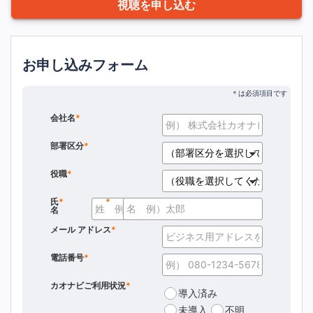
視聴を申し込む
お申し込みフォーム
会社名
*
部署区分
*
役職
*
氏
*
*
名
メール アドレス
*
電話番号
*
カオナビご利用状況
*
導入済み
未導入
不明