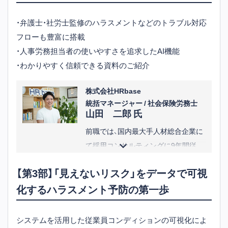
労働法、知的財産法及びAI・システム
・弁護士・社労士監修のハラスメントなどのトラブル対応
領域に関する分野を中心として、幅広
フローも豊富に搭載
く一般企業法務を取り扱う。労働法分
・人事労務担当者の使いやすさを追求したAI機能
野では、事業会社だけでなく社労士事
・わかりやすく信頼できる資料のご紹介
務所の顧問としても労務相談を受け
るほか、労働関係訴訟、労働審判、団体
株式会社HRbase
交渉、社内不祥事対応、社内規則整備、
統括マネージャー / 社会保険労務士
山田 二郎 氏
人事労務デューデリジェンス等の豊
富な経験があり、特に紛争対応に注力
前職では、国内最大手人材総合企業に
している。
て採用コンサルティングに9年間従
事。
※役職等は講演当時のものです
【第3部】「見えないリスク」をデータで可視
当時部長として最大50名規模の組織
化するハラスメント予防の第一歩
のマネジメント経験を持つ。
現在はHRbaseでは、全サービスのビ
ジネスサイドの責任者として活躍す
システムを活用した従業員コンディションの可視化によ