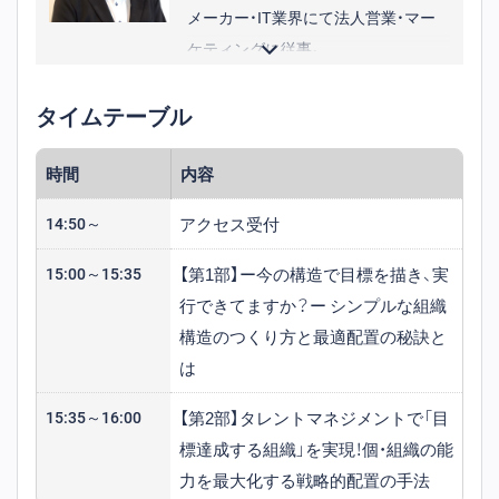
メーカー・IT業界にて法人営業・マー
ケティングに従事。
その後カオナビに入社し、展示会の計
タイムテーブル
画立案・運営を担当。現在はセールス
プロモーショングループのマネージ
時間
内容
ャーとして、イベントやセミナーの企
画運営部隊を率いる。
アクセス受付
14:50～
【第1部】ー今の構造で目標を描き、実
15:00～15:35
行できてますか？ー シンプルな組織
構造のつくり方と最適配置の秘訣と
は
【第2部】タレントマネジメントで「目
15:35～16:00
標達成する組織」を実現！個・組織の能
力を最大化する戦略的配置の手法