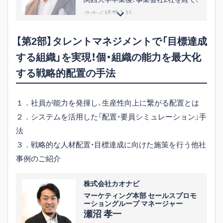
タナベ経営入社。
人事制度構築プロジェクトを多数主
【第2部】タレントマネジメントで「目標達成
導し、全社年間契約額No.1を2年連続
する組織」を実現！個・組織の能力を最大化
で受賞。
その後、富士ゼロックス関連会社にて
する戦略的配置の手法
人事企画に従事。2016年より現職。
１．社員が能力を発揮し、生産性向上に繋がる配置とは
２．システムを活用した「配置・要員シミュレーション」手
法
３．戦略的な人材配置・目標達成に向けた施策を行う他社
事例のご紹介
株式会社カオナビ
マーケティング本部 セールスプロモ
ーショングループ マネージャー
瀬沼 孝一