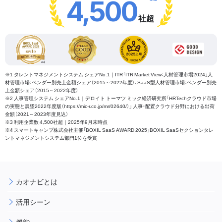
4,500
社超
※1 タレントマネジメントシステム シェアNo.1｜ITR「ITR Market View：人材管理市場2024」人
材管理市場：ベンダー別売上金額シェア（2015～2022年度）、SaaS型人材管理市場：ベンダー別売
上金額シェア（2015～2022年度）
※2 人事管理システム シェアNo.1｜デロイト トーマツ ミック経済研究所「HRTechクラウド市場
の実態と展望2022年度版（https://mic-r.co.jp/mr/02640/）」 人事・配置クラウド分野における出荷
金額（2021～2023年度見込）
※3 利用企業数 4,500社超｜2025年9月末時点
※4 スマートキャンプ株式会社主催「BOXIL SaaS AWARD 2025」BOXIL SaaSセクションタレ
ントマネジメントシステム部門1位を受賞
カオナビとは
活用シーン