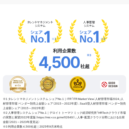
タレント
マネジメント
人事管理
システム
システム
※1
※2
利用企業数
※3
4,500
社超
※1 タレントマネジメントシステム シェアNo.1｜ITR「ITR Market View：人材管理市場2024」人
材管理市場：ベンダー別売上金額シェア（2015～2022年度）、SaaS型人材管理市場：ベンダー別売
上金額シェア（2015～2022年度）
※2 人事管理システム シェアNo.1｜デロイト トーマツ ミック経済研究所「HRTechクラウド市場
の実態と展望2022年度版（https://mic-r.co.jp/mr/02640/）」 人事・配置クラウド分野における出荷
金額（2021～2023年度見込）
※3 利用企業数 4,500社超｜2025年9月末時点