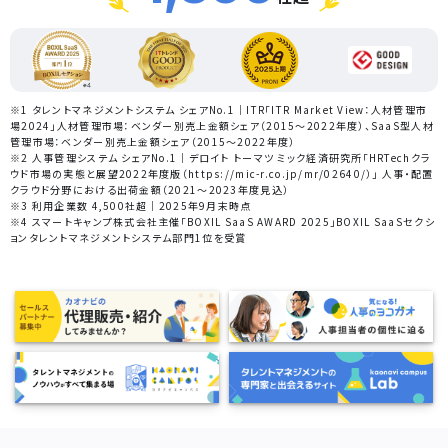
※1 タレントマネジメントシステム シェアNo.1｜ITR「ITR Market View：人材管理市
場2024」人材管理市場：ベンダー別売上金額シェア（2015～2022年度）、SaaS型人材
管理市場：ベンダー別売上金額シェア（2015～2022年度）
※2 人事管理システム シェアNo.1｜デロイト トーマツ ミック経済研究所「HRTechクラ
ウド市場の実態と展望2022年度版（https://mic-r.co.jp/mr/02640/）」 人事・配置
クラウド分野における出荷金額（2021～2023年度見込）
※3 利用企業数 4,500社超｜2025年9月末時点
※4 スマートキャンプ株式会社主催「BOXIL SaaS AWARD 2025」BOXIL SaaSセクシ
ョンタレントマネジメントシステム部門1位を受賞