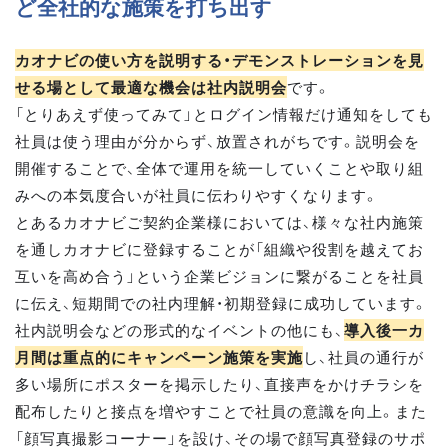
ど全社的な施策を打ち出す
カオナビの使い方を説明する・デモンストレーションを見
せる場として最適な機会は社内説明会
です。
「とりあえず使ってみて」とログイン情報だけ通知をしても
社員は使う理由が分からず、放置されがちです。説明会を
開催することで、全体で運用を統一していくことや取り組
みへの本気度合いが社員に伝わりやすくなります。
とあるカオナビご契約企業様においては、様々な社内施策
を通しカオナビに登録することが「組織や役割を越えてお
互いを高め合う」という企業ビジョンに繋がることを社員
に伝え、短期間での社内理解・初期登録に成功しています。
社内説明会などの形式的なイベントの他にも、
導入後一カ
月間は重点的にキャンペーン施策を実施
し、社員の通行が
多い場所にポスターを掲示したり、直接声をかけチラシを
配布したりと接点を増やすことで社員の意識を向上。また
「顔写真撮影コーナー」を設け、その場で顔写真登録のサポ