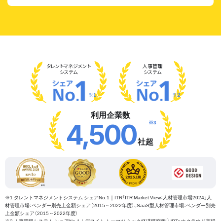
タレント
マネジメント
人事管理
システム
システム
※1
※2
利用企業数
※3
4,500
社超
※1 タレントマネジメントシステム シェアNo.1｜ITR「ITR Market View：人材管理市場2024」人
材管理市場：ベンダー別売上金額シェア（2015～2022年度）、SaaS型人材管理市場：ベンダー別売
上金額シェア（2015～2022年度）
※2 人事管理システム シェアNo.1｜デロイト トーマツ ミック経済研究所「HRTechクラウド市場