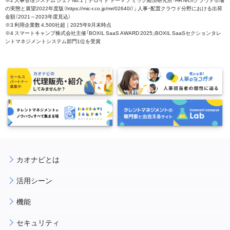
の実態と展望2022年度版（https://mic-r.co.jp/mr/02640/）」 人事・配置クラウド分野における出荷
金額（2021～2023年度見込）
※3 利用企業数 4,500社超｜2025年9月末時点
※4 スマートキャンプ株式会社主催「BOXIL SaaS AWARD 2025」BOXIL SaaSセクションタレ
ントマネジメントシステム部門1位を受賞
カオナビとは
活用シーン
機能
セキュリティ