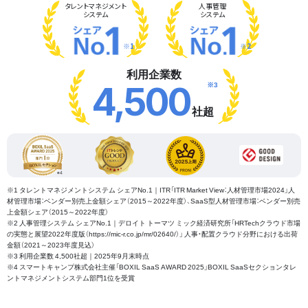
タレント
マネジメント
人事管理
システム
システム
※1
※2
利用企業数
※3
4,500
社超
※1 タレントマネジメントシステム シェアNo.1｜ITR「ITR Market View：人材管理市場2024」人
材管理市場：ベンダー別売上金額シェア（2015～2022年度）、SaaS型人材管理市場：ベンダー別売
上金額シェア（2015～2022年度）
※2 人事管理システム シェアNo.1｜デロイト トーマツ ミック経済研究所「HRTechクラウド市場
の実態と展望2022年度版（https://mic-r.co.jp/mr/02640/）」 人事・配置クラウド分野における出荷
金額（2021～2023年度見込）
※3 利用企業数 4,500社超｜2025年9月末時点
※4 スマートキャンプ株式会社主催「BOXIL SaaS AWARD 2025」BOXIL SaaSセクションタレ
ントマネジメントシステム部門1位を受賞