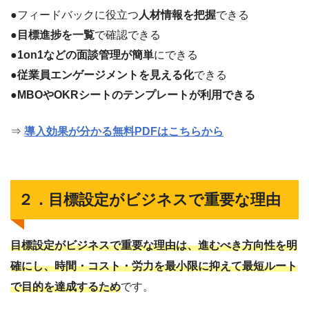
●フィードバックに役立つ
人材情報を把握
できる
●
目標進捗を一覧
で確認できる
●
1on1などの面談管理が簡単
にできる
●
従業員エンゲージメントを見える化
できる
●
MBOやOKRシートのテンプレートが利用できる
⇒
導入効果が分かる無料PDFはこちらから
２．目標設定がビジネスで重要な理由
目標設定がビジネスで重要な理由は、進むべき方向性を明
確にし、時間・コスト・労力を最小限に抑えて最短ルート
で目的を達成するため
です。