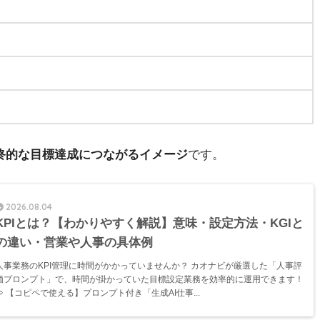
最終的な目標達成につながるイメージ
です。
2026.08.04
KPIとは？【わかりやすく解説】意味・設定方法・KGIと
の違い・営業や人事の具体例
人事業務のKPI管理に時間がかかっていませんか？ カオナビが厳選した「人事評
価プロンプト」で、時間が掛かっていた目標設定業務を効率的に運用できます！
⇒ 【コピペで使える】プロンプト付き「生成AI仕事...