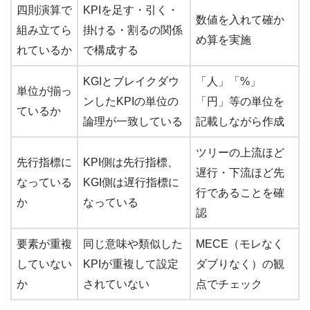
四則演算で
KPIを足す・引く・
数値を入れて確か
組み立てら
掛ける・割るの関係
め算を実施
れているか
で構成する
KGIとブレイクダウ
「人」「%」
単位が揃っ
ンしたKPIの単位の
「円」等の単位を
ているか
論理が一致している
記載しながら作成
ツリーの上流ほど
先行指標に
KPI側は先行指標、
遅行・下流ほど先
なっている
KGI側は遅行指標に
行であることを確
か
なっている
認
要素が重複
同じ意味や類似した
MECE（モレなく
していない
KPIが重複して設定
ダブりなく）の観
か
されていない
点でチェック