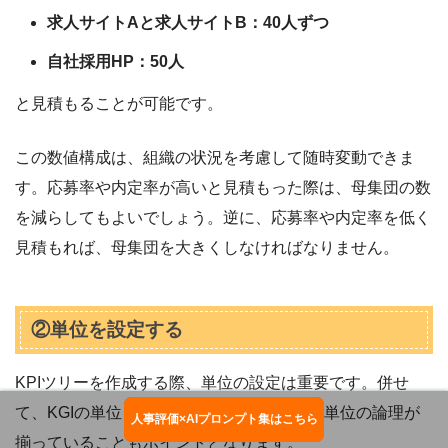
求人サイトAと求人サイトB：40人ずつ
自社採用HP：50人
と見積もることが可能です。
この数値構成は、組織の状況を考慮して随時変動できま
す。応募率や内定率が高いと見積もった際は、母集団の数
を減らしてもよいでしょう。逆に、応募率や内定率を低く
見積もれば、母集団を大きくしなければなりません。
②単位を設定する
KPIツリーを作成する際、単位の設定は重要です。併せ
て、KGIの単位とブレイクダウンしたKPIの単位の論理が
人事評価×AIプロンプト集はこちら
お役立ち資料ダウンロード
揃っていることもポイントとなります。