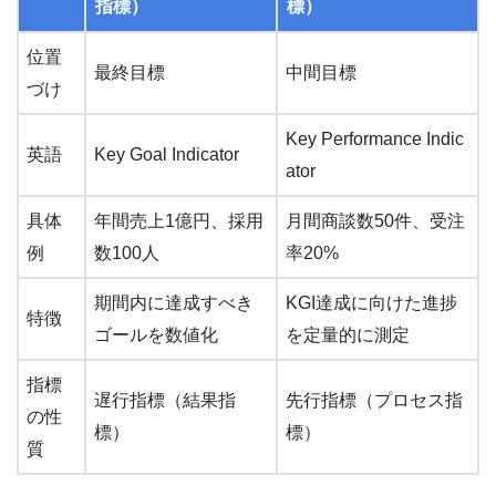
指標）
標）
位置
最終目標
中間目標
づけ
Key Performance Indic
英語
Key Goal Indicator
ator
具体
年間売上1億円、採用
月間商談数50件、受注
例
数100人
率20%
期間内に達成すべき
KGI達成に向けた進捗
特徴
ゴールを数値化
を定量的に測定
指標
遅行指標（結果指
先行指標（プロセス指
の性
標）
標）
質