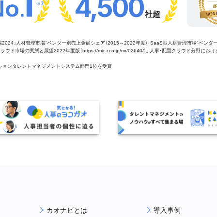
4,500
※2
社超
管理市場2024」人材管理市場：ベンダー別売上金額シェア（2015～2022年度）、SaaS型人材管理市場：ベンダ
場の実態と展望2022年度版（https://mic-r.co.jp/mr/02640/）」 人事・配置クラウド分野にお
aaSセクションタレントマネジメントシステム部門1位を受賞
カオナビとは
導入事例