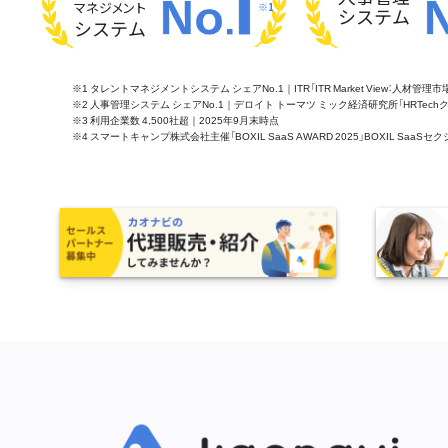
マネジメント
※1
システム
システム
※1 タレントマネジメントシステム シェアNo.1｜ITR「ITR Market View：人材
※2 人事管理システム シェアNo.1｜デロイト トーマツ ミック経済研究所「HRTechクラウド市
※3 利用企業数 4,500社超｜2025年9月末時点
※4 スマートキャンプ株式会社主催「BOXIL SaaS AWARD 2025」BOXIL S