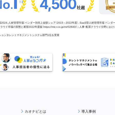
4,500
※2
社超
管理市場2024」人材管理市場：ベンダー別売上金額シェア（2015～2022年度）、SaaS型人材管理市場：ベンダ
場の実態と展望2022年度版（https://mic-r.co.jp/mr/02640/）」 人事・配置クラウド分野にお
aaSセクションタレントマネジメントシステム部門1位を受賞
カオナビとは
導入事例