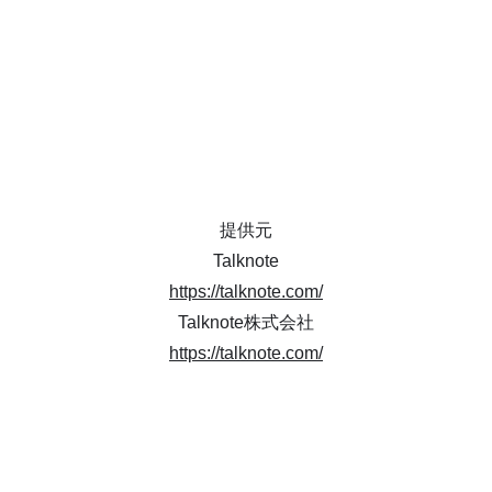
提供元
Talknote
https://talknote.com/
Talknote株式会社
https://talknote.com/