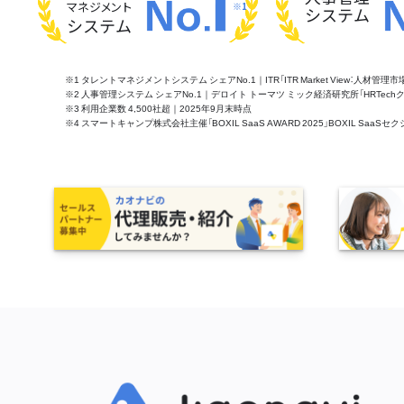
マネジメント
※1
システム
システム
※1 タレントマネジメントシステム シェアNo.1｜ITR「ITR Market View：人材
※2 人事管理システム シェアNo.1｜デロイト トーマツ ミック経済研究所「HRTechクラウド市
※3 利用企業数 4,500社超｜2025年9月末時点
※4 スマートキャンプ株式会社主催「BOXIL SaaS AWARD 2025」BOXIL S