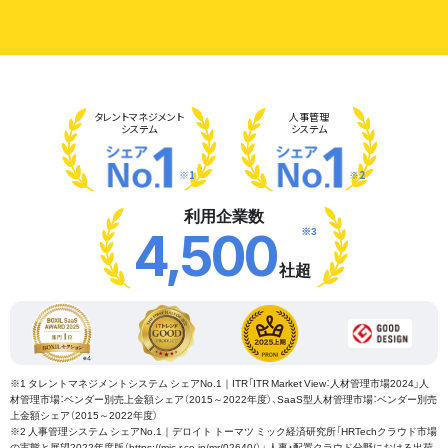
タレント
マネジメント
人事管理
システム
システム
※1
※2
利用企業数
※3
4,500
社超
※1 タレントマネジメントシステム シェアNo.1｜ITR「ITR Market View：人材管理市場2024」人
材管理市場：ベンダー別売上金額シェア（2015～2022年度）、SaaS型人材管理市場：ベンダー別売
上金額シェア（2015～2022年度）
※2 人事管理システム シェアNo.1｜デロイト トーマツ ミック経済研究所「HRTechクラウド市場
の実態と展望2022年度版（https://mic-r.co.jp/mr/02640/）」 人事・配置クラウド分野における出荷