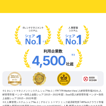
タレント
マネジメント
人事管理
システム
システム
※1
※2
利用企業数
※3
4,500
社超
※1 タレントマネジメントシステム シェアNo.1｜ITR「ITR Market View：人材管理市場2024」人
材管理市場：ベンダー別売上金額シェア（2015～2022年度）、SaaS型人材管理市場：ベンダー別売
上金額シェア（2015～2022年度）
※2 人事管理システム シェアNo.1｜デロイト トーマツ ミック経済研究所「HRTechクラウド市場
の実態と展望2022年度版（https://mic-r.co.jp/mr/02640/）」 人事・配置クラウド分野における出荷