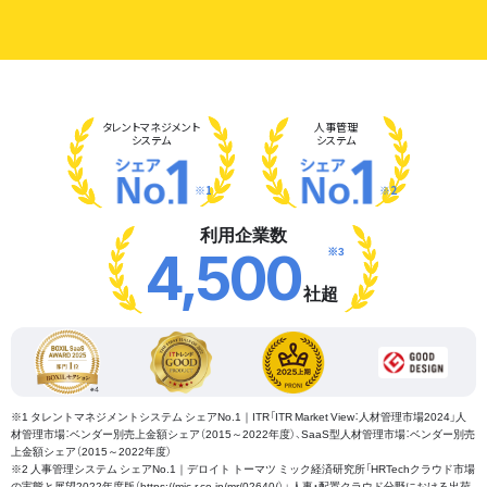
タレント
マネジメント
人事管理
システム
システム
※1
※2
利用企業数
※3
4,500
社超
※1 タレントマネジメントシステム シェアNo.1｜ITR「ITR Market View：人材管理市場2024」人
材管理市場：ベンダー別売上金額シェア（2015～2022年度）、SaaS型人材管理市場：ベンダー別売
上金額シェア（2015～2022年度）
※2 人事管理システム シェアNo.1｜デロイト トーマツ ミック経済研究所「HRTechクラウド市場
の実態と展望2022年度版（https://mic-r.co.jp/mr/02640/）」 人事・配置クラウド分野における出荷