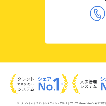
タレント
人事管理
マネジメント
※1
システム
システム
※1 タレントマネジメントシステム シェアNo.1｜ITR「ITR Market View：人材