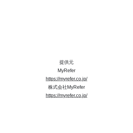
提供元
MyRefer
https://myrefer.co.jp/
株式会社MyRefer
https://myrefer.co.jp/