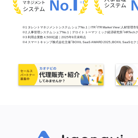
マネジメント
※1
システム
システム
※1 タレントマネジメントシステム シェアNo.1｜ITR「ITR Market View：人材
※2 人事管理システム シェアNo.1｜デロイト トーマツ ミック経済研究所「HRTechクラウド市
※3 利用企業数 4,500社超｜2025年9月末時点
※4 スマートキャンプ株式会社主催「BOXIL SaaS AWARD 2025」BOXIL S