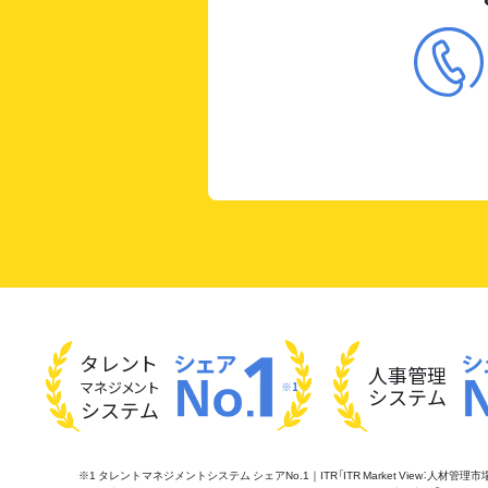
タレント
人事管理
マネジメント
※1
システム
システム
※1 タレントマネジメントシステム シェアNo.1｜ITR「ITR Market View：人材