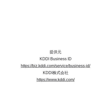
提供元
KDDI Business ID
https://biz.kddi.com/service/business-id/
KDDI株式会社
https://www.kddi.com/