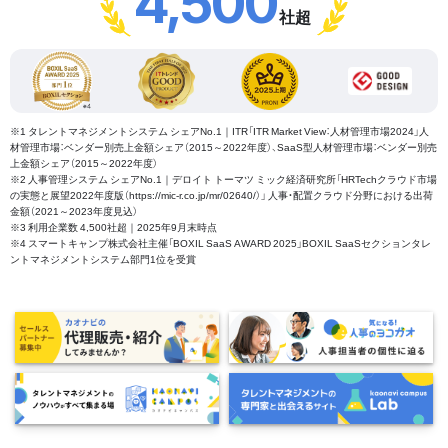
4,500
社超
※1 タレントマネジメントシステム シェアNo.1｜ITR「ITR Market View：人材管理市場2024」人
材管理市場：ベンダー別売上金額シェア（2015～2022年度）、SaaS型人材管理市場：ベンダー別売
上金額シェア（2015～2022年度）
※2 人事管理システム シェアNo.1｜デロイト トーマツ ミック経済研究所「HRTechクラウド市場
の実態と展望2022年度版（https://mic-r.co.jp/mr/02640/）」 人事・配置クラウド分野における出荷
金額（2021～2023年度見込）
※3 利用企業数 4,500社超｜2025年9月末時点
※4 スマートキャンプ株式会社主催「BOXIL SaaS AWARD 2025」BOXIL SaaSセクションタレ
ントマネジメントシステム部門1位を受賞