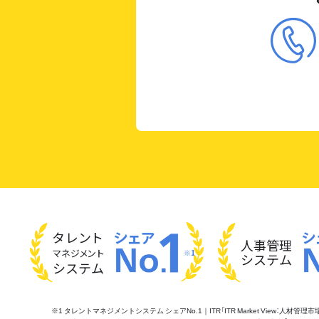
タレント
人事管理
マネジメント
※1
システム
システム
※1 タレントマネジメントシステム シェアNo.1｜ITR「ITR Market View：人材