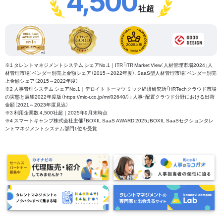
4,500
社超
※1 タレントマネジメントシステム シェアNo.1｜ITR「ITR Market View：人材管理市場2024」人
材管理市場：ベンダー別売上金額シェア（2015～2022年度）、SaaS型人材管理市場：ベンダー別売
上金額シェア（2015～2022年度）
※2 人事管理システム シェアNo.1｜デロイト トーマツ ミック経済研究所「HRTechクラウド市場
の実態と展望2022年度版（https://mic-r.co.jp/mr/02640/）」 人事・配置クラウド分野における出荷
金額（2021～2023年度見込）
※3 利用企業数 4,500社超｜2025年9月末時点
※4 スマートキャンプ株式会社主催「BOXIL SaaS AWARD 2025」BOXIL SaaSセクションタレ
ントマネジメントシステム部門1位を受賞