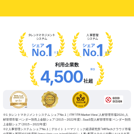
タレント
マネジメント
人事管理
システム
システム
※1
※2
利用企業数
※3
4,500
社超
※1 タレントマネジメントシステム シェアNo.1｜ITR「ITR Market View：人材管理市場2024」人
材管理市場：ベンダー別売上金額シェア（2015～2022年度）、SaaS型人材管理市場：ベンダー別売
上金額シェア（2015～2022年度）
※2 人事管理システム シェアNo.1｜デロイト トーマツ ミック経済研究所「HRTechクラウド市場
の実態と展望2022年度版（https://mic-r.co.jp/mr/02640/）」 人事・配置クラウド分野における出荷