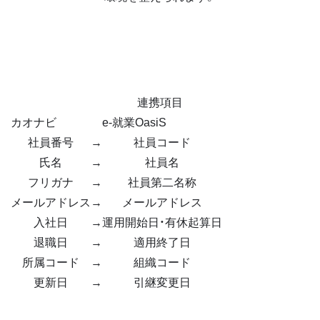
連携項目
カオナビ
e-就業OasiS
社員番号
→
社員コード
氏名
→
社員名
フリガナ
→
社員第二名称
メールアドレス
→
メールアドレス
入社日
→
運用開始日・有休起算日
退職日
→
適用終了日
所属コード
→
組織コード
更新日
→
引継変更日