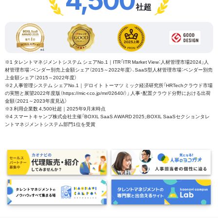
4,500
社超
※1 タレントマネジメントシステム シェアNo.1｜ITR「ITR Market View：人材管理市場2024」人
材管理市場：ベンダー別売上金額シェア（2015～2022年度）、SaaS型人材管理市場：ベンダー別売
上金額シェア（2015～2022年度）
※2 人事管理システム シェアNo.1｜デロイト トーマツ ミック経済研究所「HRTechクラウド市場
の実態と展望2022年度版（https://mic-r.co.jp/mr/02640/）」 人事・配置クラウド分野における出荷
金額（2021～2023年度見込）
※3 利用企業数 4,500社超｜2025年9月末時点
※4 スマートキャンプ株式会社主催「BOXIL SaaS AWARD 2025」BOXIL SaaSセクションタレ
ントマネジメントシステム部門1位を受賞