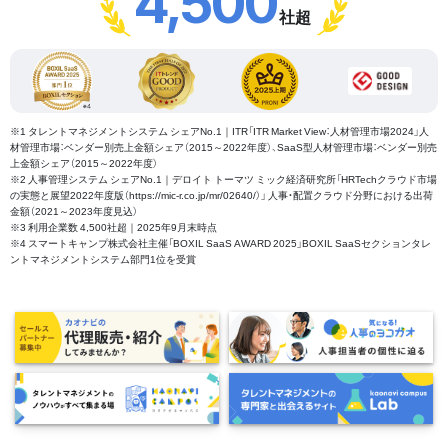
4,500
社超
※1 タレントマネジメントシステム シェアNo.1｜ITR「ITR Market View：人材管理市場2024」人
材管理市場：ベンダー別売上金額シェア（2015～2022年度）、SaaS型人材管理市場：ベンダー別売
上金額シェア（2015～2022年度）
※2 人事管理システム シェアNo.1｜デロイト トーマツ ミック経済研究所「HRTechクラウド市場
の実態と展望2022年度版（https://mic-r.co.jp/mr/02640/）」 人事・配置クラウド分野における出荷
金額（2021～2023年度見込）
※3 利用企業数 4,500社超｜2025年9月末時点
※4 スマートキャンプ株式会社主催「BOXIL SaaS AWARD 2025」BOXIL SaaSセクションタレ
ントマネジメントシステム部門1位を受賞