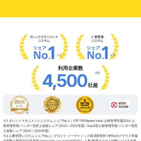
タレント
マネジメント
人事管理
システム
システム
※1
※2
利用企業数
※3
4,500
社超
※1 タレントマネジメントシステム シェアNo.1｜ITR「ITR Market View：人材管理市場2024」人
材管理市場：ベンダー別売上金額シェア（2015～2022年度）、SaaS型人材管理市場：ベンダー別売
上金額シェア（2015～2022年度）
※2 人事管理システム シェアNo.1｜デロイト トーマツ ミック経済研究所「HRTechクラウド市場
の実態と展望2022年度版（https://mic-r.co.jp/mr/02640/）」 人事・配置クラウド分野における出荷