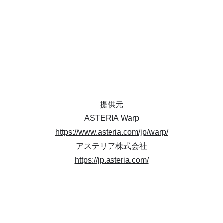
提供元
ASTERIA Warp
https://www.asteria.com/jp/warp/
アステリア株式会社
https://jp.asteria.com/