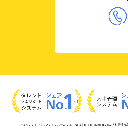
タレント
人事管理
マネジメント
※1
システム
システム
※1 タレントマネジメントシステム シェアNo.1｜ITR「ITR Market View：人材