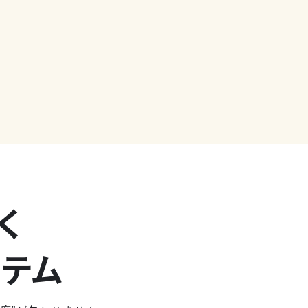
く
ステム