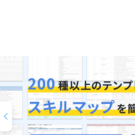
200
今お使いの評価
種以上のテンプ
そのまま再現
スキルマップ
を