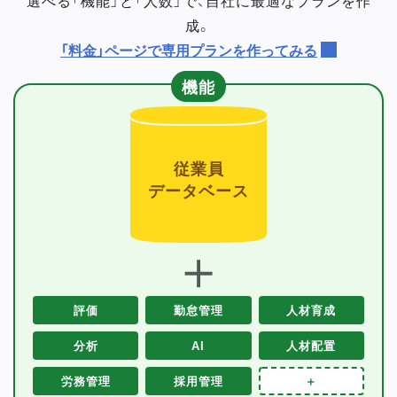
成。
「料金」ページで専用プランを作ってみる
機能
従業員
データベース
＋
評価
勤怠管理
人材育成
分析
AI
人材配置
労務管理
採用管理
＋