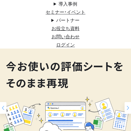
導入事例
セミナー・イベント
パートナー
お役立ち資料
お問い合わせ
ログイン
200
今お使いの評価シートを
スキルマップ
そのまま再現