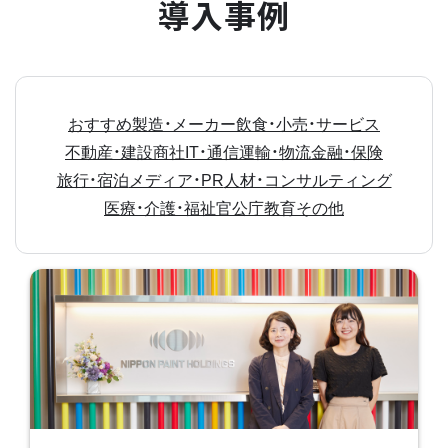
導入事例
おすすめ
製造・メーカー
飲食・小売・サービス
不動産・建設
商社
IT・通信
運輸・物流
金融・保険
旅行・宿泊
メディア・PR
人材・コンサルティング
医療・介護・福祉
官公庁
教育
その他