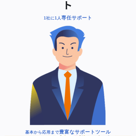
ト
専任サポート
1社に1人
豊富なサポートツール
基本から応用まで