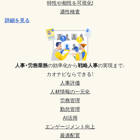
特性や相性を可視化!
適性検査
詳細を見る
人事・労務業務
の効率化から
戦略人事
の実現まで、
カオナビならできる！
人事評価
人材情報の一元化
労務管理
勤怠管理
AI活用
エンゲージメント向上
最適配置