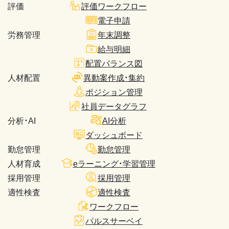
評価
評価ワークフロー
電子申請
労務管理
年末調整
給与明細
配置バランス図
人材配置
異動案作成・集約
ポジション管理
社員データグラフ
分析・AI
AI分析
ダッシュボード
勤怠管理
勤怠管理
人材育成
eラーニング・学習管理
採用管理
採用管理
適性検査
適性検査
ワークフロー
パルスサーベイ