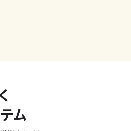
く
ステム