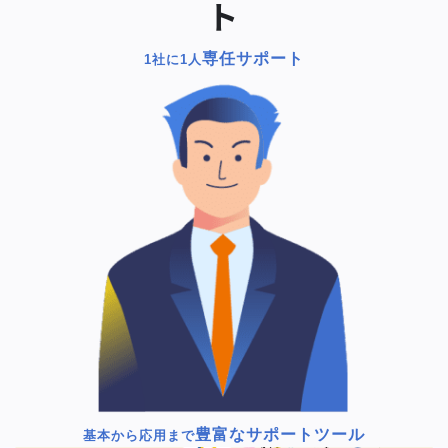
ト
専任サポート
1社に1人
豊富なサポートツール
基本から応用まで