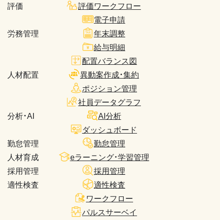
評価
評価ワークフロー
電子申請
労務管理
年末調整
給与明細
配置バランス図
人材配置
異動案作成・集約
ポジション管理
社員データグラフ
分析・AI
AI分析
ダッシュボード
勤怠管理
勤怠管理
人材育成
eラーニング・学習管理
採用管理
採用管理
適性検査
適性検査
ワークフロー
パルスサーベイ