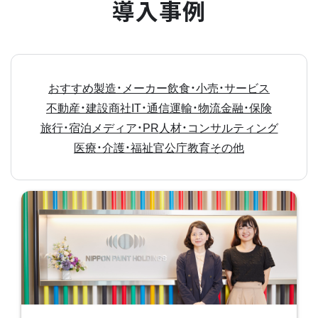
導入事例
おすすめ
製造・メーカー
飲食・小売・サービス
不動産・建設
商社
IT・通信
運輸・物流
金融・保険
旅行・宿泊
メディア・PR
人材・コンサルティング
医療・介護・福祉
官公庁
教育
その他