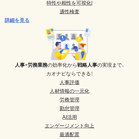
特性や相性を可視化!
適性検査
詳細を見る
人事・労務業務
の効率化から
戦略人事
の実現まで、
カオナビならできる！
人事評価
人材情報の一元化
労務管理
勤怠管理
AI活用
エンゲージメント向上
最適配置