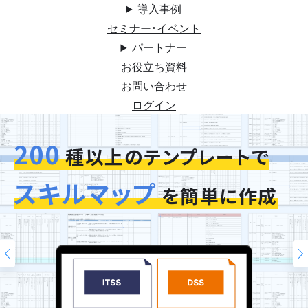
導入事例
セミナー・イベント
パートナー
お役立ち資料
お問い合わせ
ログイン
200
今お使いの評価シートを
スキルマップ
そのまま再現