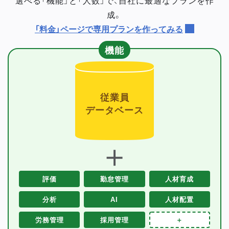
成。
「料金」ページで専用プランを作ってみる
機能
従業員
データベース
＋
評価
勤怠管理
人材育成
分析
AI
人材配置
労務管理
採用管理
＋