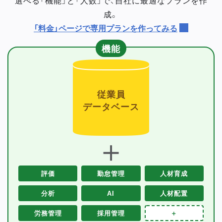
成。
「料金」ページで専用プランを作ってみる
機能
従業員
データベース
＋
評価
勤怠管理
人材育成
分析
AI
人材配置
労務管理
採用管理
＋