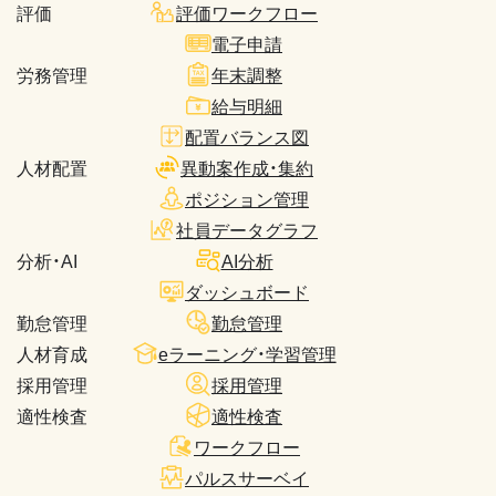
評価
評価ワークフロー
電子申請
労務管理
年末調整
給与明細
配置バランス図
人材配置
異動案作成・集約
ポジション管理
社員データグラフ
分析・AI
AI分析
ダッシュボード
勤怠管理
勤怠管理
人材育成
eラーニング・学習管理
採用管理
採用管理
適性検査
適性検査
ワークフロー
パルスサーベイ