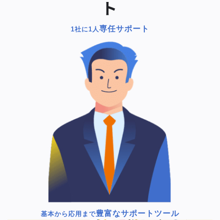
ト
専任サポート
1社に1人
豊富なサポートツール
基本から応用まで