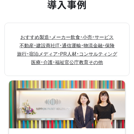
導入事例
おすすめ
製造・メーカー
飲食・小売・サービス
不動産・建設
商社
IT・通信
運輸・物流
金融・保険
旅行・宿泊
メディア・PR
人材・コンサルティング
医療・介護・福祉
官公庁
教育
その他