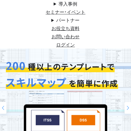
導入事例
セミナー・イベント
パートナー
お役立ち資料
お問い合わせ
ログイン
200
今お使いの評価シートを
スキルマップ
そのまま再現