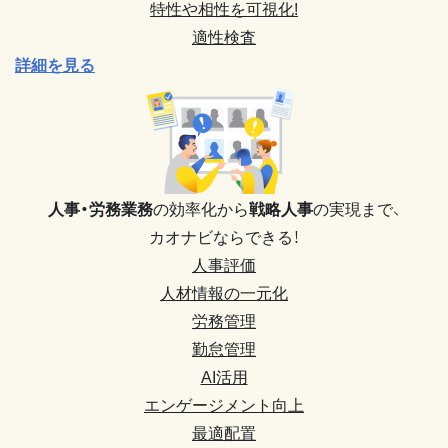
特性や相性を可視化!
適性検査
詳細を見る
人事・労務業務
の効率化から
戦略人事
の実現まで、
カオナビならできる！
人事評価
人材情報の一元化
労務管理
勤怠管理
AI活用
エンゲージメント向上
最適配置