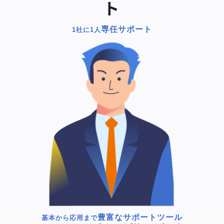
ト
専任サポート
1社に1人
豊富なサポートツール
基本から応用まで