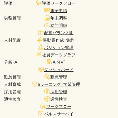
評価
評価ワークフロー
電子申請
労務管理
年末調整
給与明細
配置バランス図
人材配置
異動案作成・集約
ポジション管理
社員データグラフ
分析・AI
AI分析
ダッシュボード
勤怠管理
勤怠管理
人材育成
eラーニング・学習管理
採用管理
採用管理
適性検査
適性検査
ワークフロー
パルスサーベイ