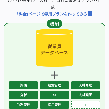
成。
「料金」ページで専用プランを作ってみる
機能
従業員
データベース
＋
評価
勤怠管理
人材育成
分析
AI
人材配置
労務管理
採用管理
＋