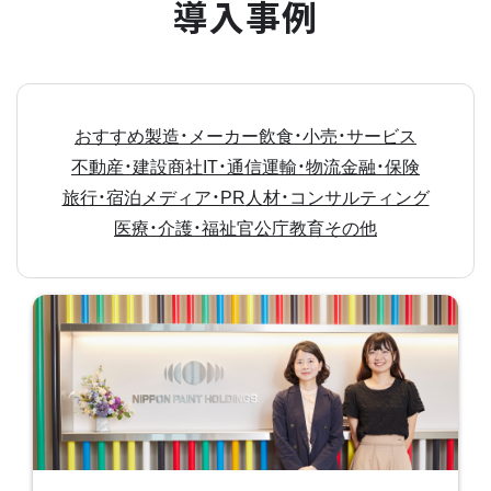
導入事例
おすすめ
製造・メーカー
飲食・小売・サービス
不動産・建設
商社
IT・通信
運輸・物流
金融・保険
旅行・宿泊
メディア・PR
人材・コンサルティング
医療・介護・福祉
官公庁
教育
その他