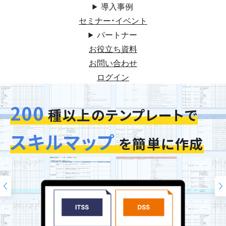
導入事例
セミナー・イベント
パートナー
お役立ち資料
お問い合わせ
ログイン
200
今お使いの評価シートを
スキルマップ
そのまま再現