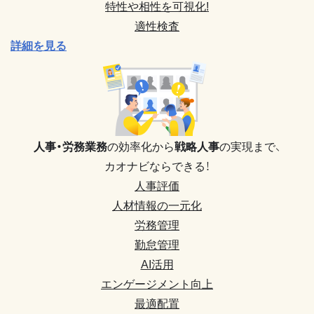
特性や相性を可視化!
適性検査
詳細を見る
人事・労務業務
の効率化から
戦略人事
の実現まで、
カオナビならできる！
人事評価
人材情報の一元化
労務管理
勤怠管理
AI活用
エンゲージメント向上
最適配置