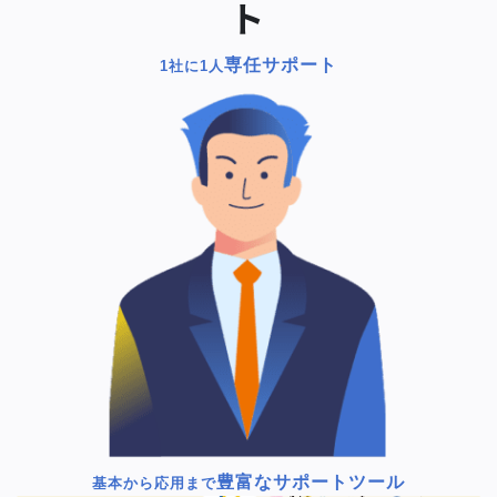
ト
専任サポート
1社に1人
豊富なサポートツール
基本から応用まで