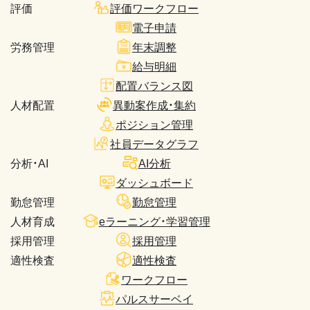
評価
評価ワークフロー
電子申請
労務管理
年末調整
給与明細
配置バランス図
人材配置
異動案作成・集約
ポジション管理
社員データグラフ
分析・AI
AI分析
ダッシュボード
勤怠管理
勤怠管理
人材育成
eラーニング・学習管理
採用管理
採用管理
適性検査
適性検査
ワークフロー
パルスサーベイ