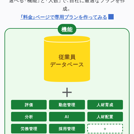
成。
「料金」ページで専用プランを作ってみる
機能
従業員
データベース
＋
評価
勤怠管理
人材育成
分析
AI
人材配置
労務管理
採用管理
＋