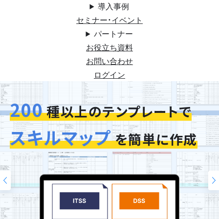
導入事例
セミナー・イベント
パートナー
お役立ち資料
お問い合わせ
ログイン
200
今お使いの評価シートを
スキルマップ
そのまま再現