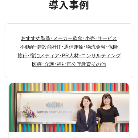
導入事例
おすすめ
製造・メーカー
飲食・小売・サービス
不動産・建設
商社
IT・通信
運輸・物流
金融・保険
旅行・宿泊
メディア・PR
人材・コンサルティング
医療・介護・福祉
官公庁
教育
その他