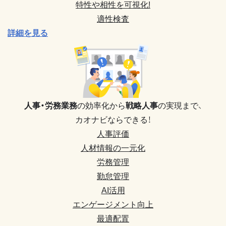
特性や相性を可視化!
適性検査
詳細を見る
人事・労務業務
の効率化から
戦略人事
の実現まで、
カオナビならできる！
人事評価
人材情報の一元化
労務管理
勤怠管理
AI活用
エンゲージメント向上
最適配置