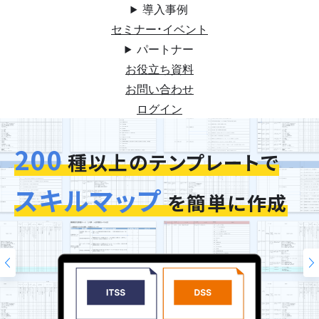
導入事例
セミナー・イベント
パートナー
お役立ち資料
お問い合わせ
ログイン
200
今お使いの評価シートを
スキルマップ
そのまま再現