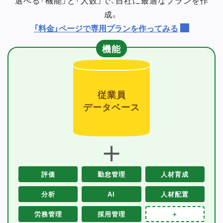
成。
「料金」ページで専用プランを作ってみる
機能
従業員
データベース
＋
評価
勤怠管理
人材育成
分析
AI
人材配置
労務管理
採用管理
＋