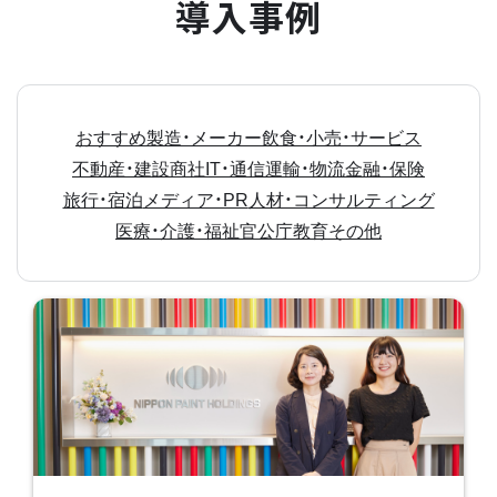
導入事例
おすすめ
製造・メーカー
飲食・小売・サービス
不動産・建設
商社
IT・通信
運輸・物流
金融・保険
旅行・宿泊
メディア・PR
人材・コンサルティング
医療・介護・福祉
官公庁
教育
その他