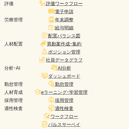
評価
評価ワークフロー
電子申請
労務管理
年末調整
給与明細
配置バランス図
人材配置
異動案作成・集約
ポジション管理
社員データグラフ
分析・AI
AI分析
ダッシュボード
勤怠管理
勤怠管理
人材育成
eラーニング・学習管理
採用管理
採用管理
適性検査
適性検査
ワークフロー
パルスサーベイ