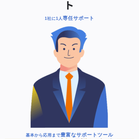
ト
専任サポート
1社に1人
豊富なサポートツール
基本から応用まで