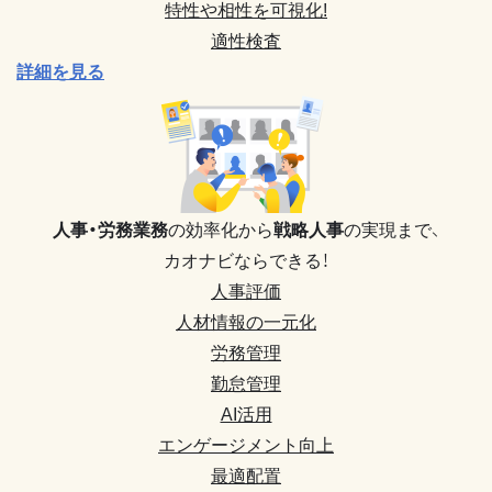
特性や相性を可視化!
適性検査
詳細を見る
人事・労務業務
の効率化から
戦略人事
の実現まで、
カオナビならできる！
人事評価
人材情報の一元化
労務管理
勤怠管理
AI活用
エンゲージメント向上
最適配置