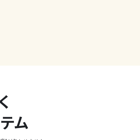
く
ステム