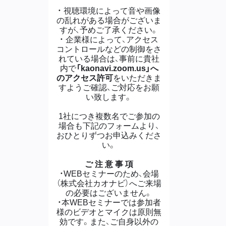
・ 視聴環境によって音や画像
の乱れがある場合がございま
すが、予めご了承ください。
・ 企業様によって、アクセス
コントロールなどの制御をさ
れている場合は、事前に貴社
内で
「kaonavi.zoom.us」へ
のアクセス許可
をいただきま
すようご確認、ご対応をお願
い致します。
1社につき複数名でご参加の
場合も下記のフォームより、
おひとりずつお申込みくださ
い。
ご 注 意 事 項
・WEBセミナーのため、会場
（株式会社カオナビ）へご来場
の必要はございません。
・本WEBセミナーでは参加者
様のビデオとマイクは原則無
効です。また、ご自身以外の