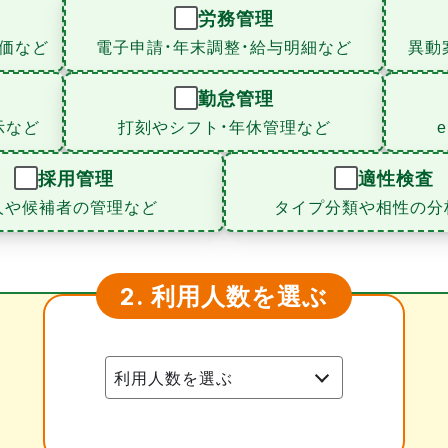
労務管理
価など
電子申請・年末調整・給与明細など
異動
勤怠管理
示など
打刻やシフト・年休管理など
採用管理
適性検査
人や候補者の管理など
タイプ分類や相性の分
利用人数を選ぶ
2.