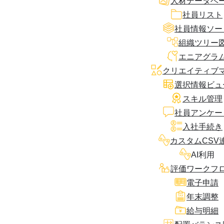
人材データベ
社員リスト
社員情報ソー
組織ツリー
エニアグラ
クリエイティブ
選択情報ビュ
スキル管理
社員アンケー
入社手続き
カスタムCSV
AI利用
評価ワークフ
電子申請
年末調整
給与明細