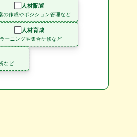
人材配置
案の作成やポジション管理など
人材育成
eラーニングや集合研修など
析など