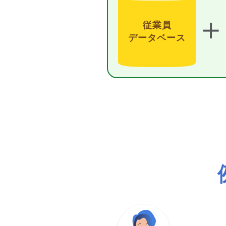
＋
従業員
データベース