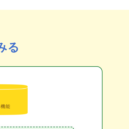
みる
準機能