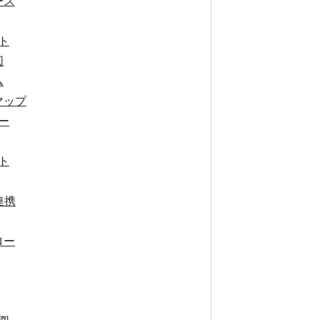
ース
ト
図
ム
マップ
ー
ト
連携
ロー