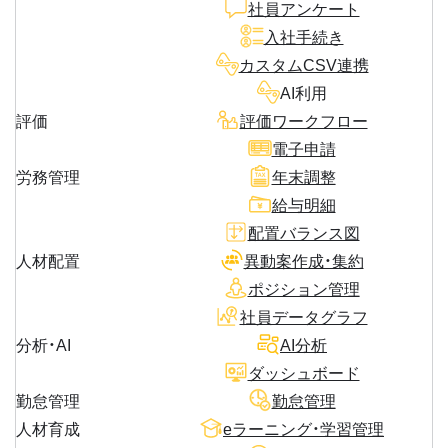
社員アンケート
入社手続き
カスタムCSV連携
AI利用
評価
評価ワークフロー
電子申請
労務管理
年末調整
給与明細
配置バランス図
人材配置
異動案作成・集約
ポジション管理
社員データグラフ
分析・AI
AI分析
ダッシュボード
勤怠管理
勤怠管理
人材育成
eラーニング・学習管理