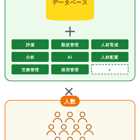
データベース
＋
評価
勤怠管理
人材育成
分析
AI
人材配置
労務管理
採用管理
＋
＋
人数