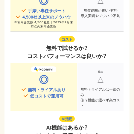
◎
△
手厚い専任サポート
無償範囲が狭い・有料
導入実績やノウハウ不足
4,500
社以上※のノウハウ
※
利用企業数 4,500社超｜2025年9月末
時点
の利用企業数
コスト
無料で試せるか？
コストパフォーマンスは良いか？
◎
△
無料トライアルあり
無料トライアルは一部の
み
低コストで運用可
使う機能が選べず高コス
ト
AI活用
AI機能はあるか？