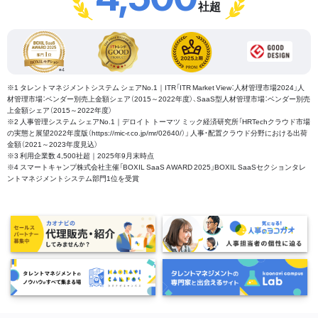
社超
※1 タレントマネジメントシステム シェアNo.1｜ITR「ITR Market View：人材管理市場2024」人
材管理市場：ベンダー別売上金額シェア（2015～2022年度）、SaaS型人材管理市場：ベンダー別売
上金額シェア（2015～2022年度）
※2 人事管理システム シェアNo.1｜デロイト トーマツ ミック経済研究所「HRTechクラウド市場
の実態と展望2022年度版（https://mic-r.co.jp/mr/02640/）」 人事・配置クラウド分野における出荷
金額（2021～2023年度見込）
※3 利用企業数 4,500社超｜2025年9月末時点
※4 スマートキャンプ株式会社主催「BOXIL SaaS AWARD 2025」BOXIL SaaSセクションタレ
ントマネジメントシステム部門1位を受賞