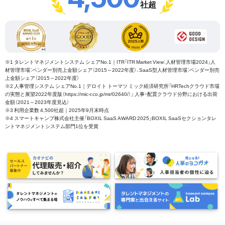
社超
※1 タレントマネジメントシステム シェアNo.1｜ITR「ITR Market View：人材管理市場2024」人
材管理市場：ベンダー別売上金額シェア（2015～2022年度）、SaaS型人材管理市場：ベンダー別売
上金額シェア（2015～2022年度）
※2 人事管理システム シェアNo.1｜デロイト トーマツ ミック経済研究所「HRTechクラウド市場
の実態と展望2022年度版（https://mic-r.co.jp/mr/02640/）」 人事・配置クラウド分野における出荷
金額（2021～2023年度見込）
※3 利用企業数 4,500社超｜2025年9月末時点
※4 スマートキャンプ株式会社主催「BOXIL SaaS AWARD 2025」BOXIL SaaSセクションタレ
ントマネジメントシステム部門1位を受賞