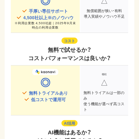
◎
△
手厚い専任サポート
無償範囲が狭い・有料
導入実績やノウハウ不足
4,500
社以上※のノウハウ
※
利用企業数 4,500社超｜2025年9月末
時点
の利用企業数
コスト
無料で試せるか？
コストパフォーマンスは良いか？
◎
△
無料トライアルあり
無料トライアルは一部の
み
低コストで運用可
使う機能が選べず高コス
ト
AI活用
AI機能はあるか？