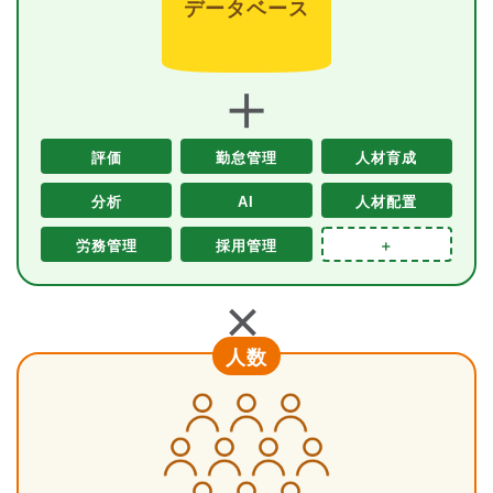
データベース
＋
評価
勤怠管理
人材育成
分析
AI
人材配置
労務管理
採用管理
＋
＋
人数