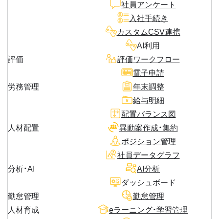
社員アンケート
入社手続き
カスタムCSV連携
AI利用
評価
評価ワークフロー
電子申請
労務管理
年末調整
給与明細
配置バランス図
人材配置
異動案作成・集約
ポジション管理
社員データグラフ
分析・AI
AI分析
ダッシュボード
勤怠管理
勤怠管理
人材育成
eラーニング・学習管理