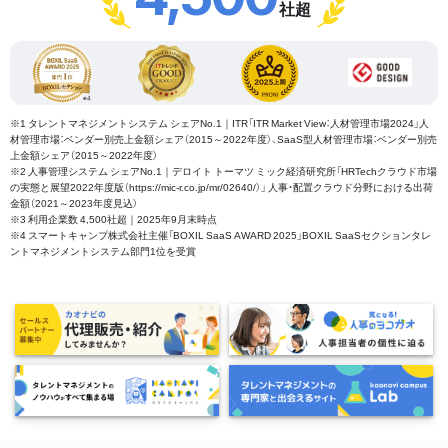
社超
※1 タレントマネジメントシステム シェアNo.1｜ITR「ITR Market View：人材管理市場2024」人
材管理市場：ベンダー別売上金額シェア（2015～2022年度）、SaaS型人材管理市場：ベンダー別売
上金額シェア（2015～2022年度）
※2 人事管理システム シェアNo.1｜デロイト トーマツ ミック経済研究所「HRTechクラウド市場
の実態と展望2022年度版（https://mic-r.co.jp/mr/02640/）」 人事・配置クラウド分野における出荷
金額（2021～2023年度見込）
※3 利用企業数 4,500社超｜2025年9月末時点
※4 スマートキャンプ株式会社主催「BOXIL SaaS AWARD 2025」BOXIL SaaSセクションタレ
ントマネジメントシステム部門1位を受賞