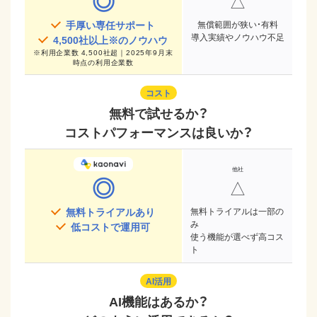
◎
△
手厚い専任サポート
無償範囲が狭い・有料
導入実績やノウハウ不足
4,500
社以上※のノウハウ
※
利用企業数 4,500社超｜2025年9月末
時点
の利用企業数
コスト
無料で試せるか？
コストパフォーマンスは良いか？
◎
△
無料トライアルあり
無料トライアルは一部の
み
低コストで運用可
使う機能が選べず高コス
ト
AI活用
AI機能はあるか？