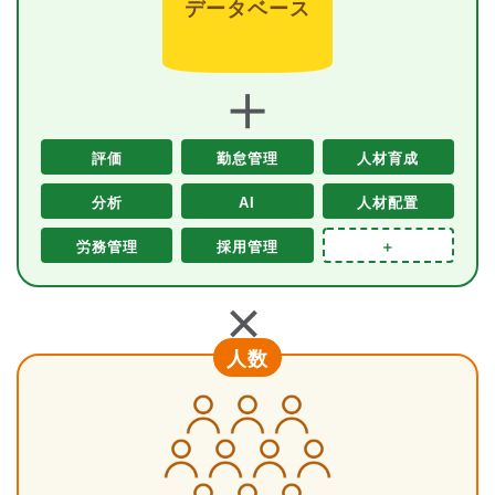
データベース
＋
評価
勤怠管理
人材育成
分析
AI
人材配置
労務管理
採用管理
＋
＋
人数