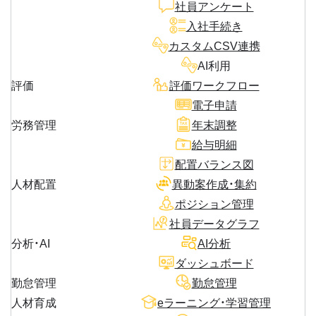
社員アンケート
入社手続き
カスタムCSV連携
AI利用
評価
評価ワークフロー
電子申請
労務管理
年末調整
給与明細
配置バランス図
人材配置
異動案作成・集約
ポジション管理
社員データグラフ
分析・AI
AI分析
ダッシュボード
勤怠管理
勤怠管理
人材育成
eラーニング・学習管理