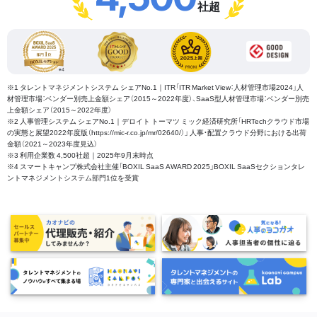
社超
※1 タレントマネジメントシステム シェアNo.1｜ITR「ITR Market View：人材管理市場2024」人
材管理市場：ベンダー別売上金額シェア（2015～2022年度）、SaaS型人材管理市場：ベンダー別売
上金額シェア（2015～2022年度）
※2 人事管理システム シェアNo.1｜デロイト トーマツ ミック経済研究所「HRTechクラウド市場
の実態と展望2022年度版（https://mic-r.co.jp/mr/02640/）」 人事・配置クラウド分野における出荷
金額（2021～2023年度見込）
※3 利用企業数 4,500社超｜2025年9月末時点
※4 スマートキャンプ株式会社主催「BOXIL SaaS AWARD 2025」BOXIL SaaSセクションタレ
ントマネジメントシステム部門1位を受賞