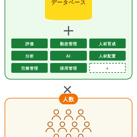
データベース
＋
評価
勤怠管理
人材育成
分析
AI
人材配置
労務管理
採用管理
＋
＋
人数