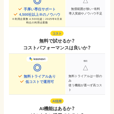
◎
△
手厚い専任サポート
無償範囲が狭い・有料
導入実績やノウハウ不足
4,500
社以上※のノウハウ
※
利用企業数 4,500社超｜2025年9月末
時点
の利用企業数
コスト
無料で試せるか？
コストパフォーマンスは良いか？
◎
△
無料トライアルあり
無料トライアルは一部の
み
低コストで運用可
使う機能が選べず高コス
ト
AI活用
AI機能はあるか？