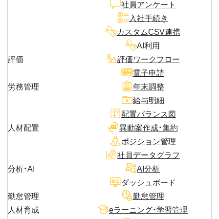
社員アンケート
入社手続き
カスタムCSV連携
AI利用
評価
評価ワークフロー
電子申請
労務管理
年末調整
給与明細
配置バランス図
人材配置
異動案作成・集約
ポジション管理
社員データグラフ
分析・AI
AI分析
ダッシュボード
勤怠管理
勤怠管理
人材育成
eラーニング・学習管理