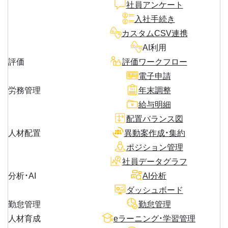
社員アンケート
入社手続き
カスタムCSV連携
AI利用
評価
評価ワークフロー
電子申請
労務管理
年末調整
給与明細
配置バランス図
人材配置
異動案作成・集約
ポジション管理
社員データグラフ
分析・AI
AI分析
ダッシュボード
勤怠管理
勤怠管理
人材育成
eラーニング・学習管理