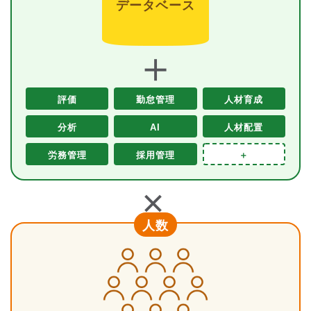
データベース
＋
評価
勤怠管理
人材育成
分析
AI
人材配置
労務管理
採用管理
＋
＋
人数