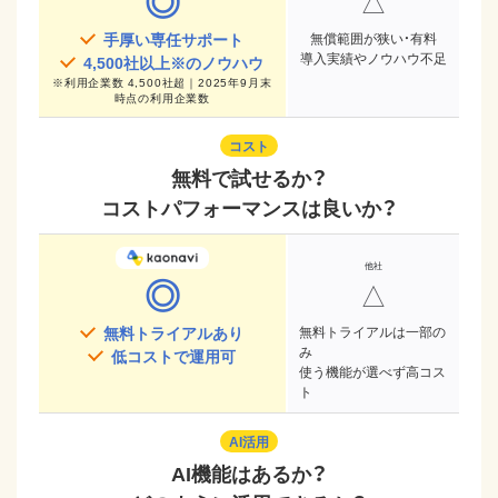
◎
△
手厚い専任サポート
無償範囲が狭い・有料
導入実績やノウハウ不足
4,500
社以上※のノウハウ
※
利用企業数 4,500社超｜2025年9月末
時点
の利用企業数
コスト
無料で試せるか？
コストパフォーマンスは良いか？
◎
△
無料トライアルあり
無料トライアルは一部の
み
低コストで運用可
使う機能が選べず高コス
ト
AI活用
AI機能はあるか？