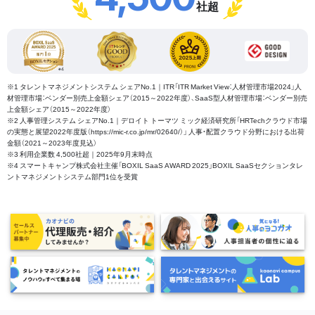
社超
※1 タレントマネジメントシステム シェアNo.1｜ITR「ITR Market View：人材管理市場2024」人
材管理市場：ベンダー別売上金額シェア（2015～2022年度）、SaaS型人材管理市場：ベンダー別売
上金額シェア（2015～2022年度）
※2 人事管理システム シェアNo.1｜デロイト トーマツ ミック経済研究所「HRTechクラウド市場
の実態と展望2022年度版（https://mic-r.co.jp/mr/02640/）」 人事・配置クラウド分野における出荷
金額（2021～2023年度見込）
※3 利用企業数 4,500社超｜2025年9月末時点
※4 スマートキャンプ株式会社主催「BOXIL SaaS AWARD 2025」BOXIL SaaSセクションタレ
ントマネジメントシステム部門1位を受賞