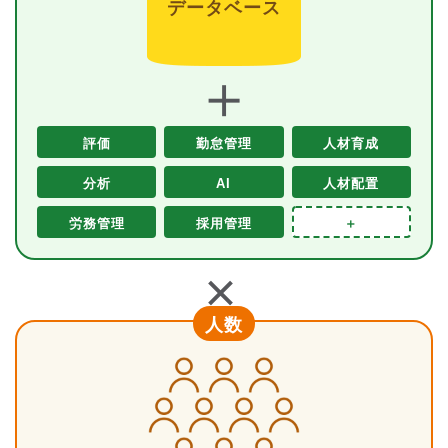
データベース
＋
評価
勤怠管理
人材育成
分析
AI
人材配置
労務管理
採用管理
＋
＋
人数