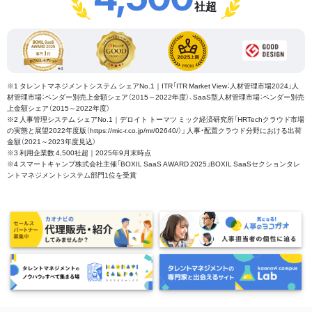
社超
※1 タレントマネジメントシステム シェアNo.1｜ITR「ITR Market View：人材管理市場2024」人
材管理市場：ベンダー別売上金額シェア（2015～2022年度）、SaaS型人材管理市場：ベンダー別売
上金額シェア（2015～2022年度）
※2 人事管理システム シェアNo.1｜デロイト トーマツ ミック経済研究所「HRTechクラウド市場
の実態と展望2022年度版（https://mic-r.co.jp/mr/02640/）」 人事・配置クラウド分野における出荷
金額（2021～2023年度見込）
※3 利用企業数 4,500社超｜2025年9月末時点
※4 スマートキャンプ株式会社主催「BOXIL SaaS AWARD 2025」BOXIL SaaSセクションタレ
ントマネジメントシステム部門1位を受賞