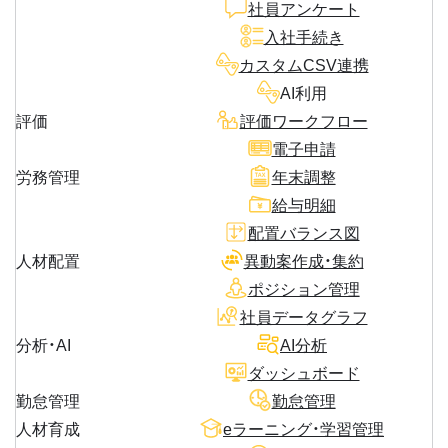
社員アンケート
入社手続き
カスタムCSV連携
AI利用
評価
評価ワークフロー
電子申請
労務管理
年末調整
給与明細
配置バランス図
人材配置
異動案作成・集約
ポジション管理
社員データグラフ
分析・AI
AI分析
ダッシュボード
勤怠管理
勤怠管理
人材育成
eラーニング・学習管理