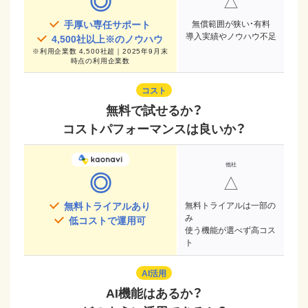
◎
△
手厚い専任サポート
無償範囲が狭い・有料
導入実績やノウハウ不足
4,500
社以上※のノウハウ
※
利用企業数 4,500社超｜2025年9月末
時点
の利用企業数
コスト
無料で試せるか？
コストパフォーマンスは良いか？
◎
△
無料トライアルあり
無料トライアルは一部の
み
低コストで運用可
使う機能が選べず高コス
ト
AI活用
AI機能はあるか？