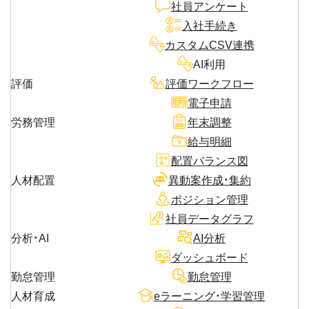
社員アンケート
入社手続き
カスタムCSV連携
AI利用
評価
評価ワークフロー
電子申請
労務管理
年末調整
給与明細
配置バランス図
人材配置
異動案作成・集約
ポジション管理
社員データグラフ
分析・AI
AI分析
ダッシュボード
勤怠管理
勤怠管理
人材育成
eラーニング・学習管理