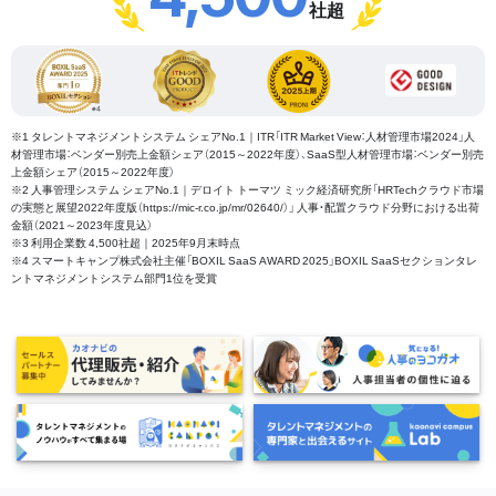
社超
※1 タレントマネジメントシステム シェアNo.1｜ITR「ITR Market View：人材管理市場2024」人
材管理市場：ベンダー別売上金額シェア（2015～2022年度）、SaaS型人材管理市場：ベンダー別売
上金額シェア（2015～2022年度）
※2 人事管理システム シェアNo.1｜デロイト トーマツ ミック経済研究所「HRTechクラウド市場
の実態と展望2022年度版（https://mic-r.co.jp/mr/02640/）」 人事・配置クラウド分野における出荷
金額（2021～2023年度見込）
※3 利用企業数 4,500社超｜2025年9月末時点
※4 スマートキャンプ株式会社主催「BOXIL SaaS AWARD 2025」BOXIL SaaSセクションタレ
ントマネジメントシステム部門1位を受賞