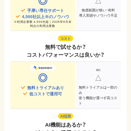
◎
△
手厚い専任サポート
無償範囲が狭い・有料
導入実績やノウハウ不足
4,500
社以上※のノウハウ
※
利用企業数 4,500社超｜2025年9月末
時点
の利用企業数
コスト
無料で試せるか？
コストパフォーマンスは良いか？
◎
△
無料トライアルあり
無料トライアルは一部の
み
低コストで運用可
使う機能が選べず高コス
ト
AI活用
AI機能はあるか？