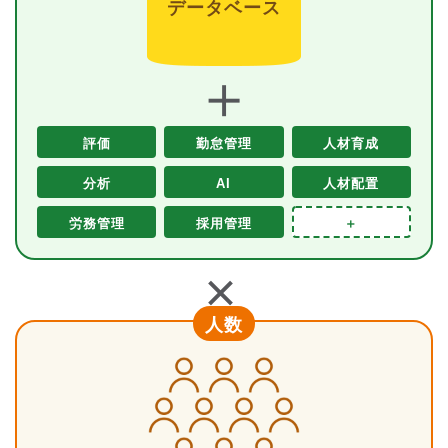
データベース
＋
評価
勤怠管理
人材育成
分析
AI
人材配置
労務管理
採用管理
＋
＋
人数