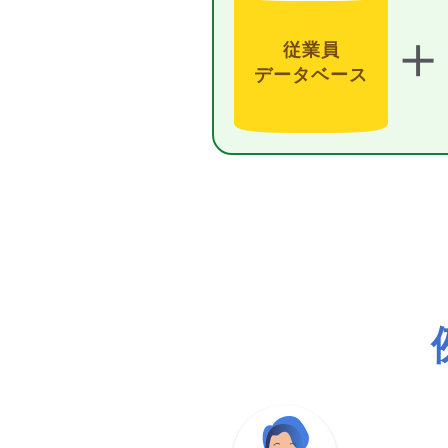
＋
従業員
データベース