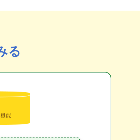
みる
準機能