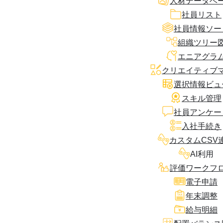
人材データベ
社員リスト
社員情報ソー
組織ツリー
エニアグラ
クリエイティブ
選択情報ビュ
スキル管理
社員アンケー
入社手続き
カスタムCSV
AI利用
評価ワークフ
電子申請
年末調整
給与明細