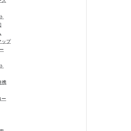
ース
ト
図
ム
マップ
ー
ト
連携
ロー