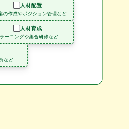
人材配置
案の作成やポジション管理など
人材育成
eラーニングや集合研修など
析など