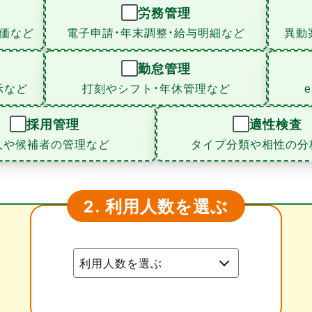
労務管理
価など
電子申請・年末調整・給与明細など
異動
勤怠管理
示など
打刻やシフト・年休管理など
採用管理
適性検査
人や候補者の管理など
タイプ分類や相性の分
利用人数を選ぶ
2.