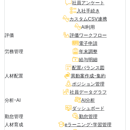
社員アンケート
入社手続き
カスタムCSV連携
AI利用
評価
評価ワークフロー
電子申請
労務管理
年末調整
給与明細
配置バランス図
人材配置
異動案作成・集約
ポジション管理
社員データグラフ
分析・AI
AI分析
ダッシュボード
勤怠管理
勤怠管理
人材育成
eラーニング・学習管理