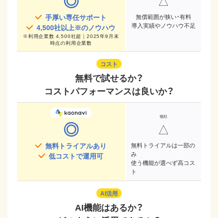
◎
△
手厚い専任サポート
無償範囲が狭い・有料
導入実績やノウハウ不足
4,500
社以上※のノウハウ
※
利用企業数 4,500社超｜2025年9月末
時点
の利用企業数
コスト
無料で試せるか？
コストパフォーマンスは良いか？
◎
△
無料トライアルあり
無料トライアルは一部の
み
低コストで運用可
使う機能が選べず高コス
ト
AI活用
AI機能はあるか？