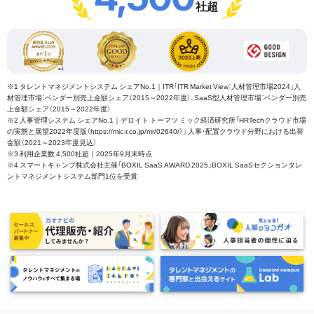
社超
※1 タレントマネジメントシステム シェアNo.1｜ITR「ITR Market View：人材管理市場2024」人
材管理市場：ベンダー別売上金額シェア（2015～2022年度）、SaaS型人材管理市場：ベンダー別売
上金額シェア（2015～2022年度）
※2 人事管理システム シェアNo.1｜デロイト トーマツ ミック経済研究所「HRTechクラウド市場
の実態と展望2022年度版（https://mic-r.co.jp/mr/02640/）」 人事・配置クラウド分野における出荷
金額（2021～2023年度見込）
※3 利用企業数 4,500社超｜2025年9月末時点
※4 スマートキャンプ株式会社主催「BOXIL SaaS AWARD 2025」BOXIL SaaSセクションタレ
ントマネジメントシステム部門1位を受賞