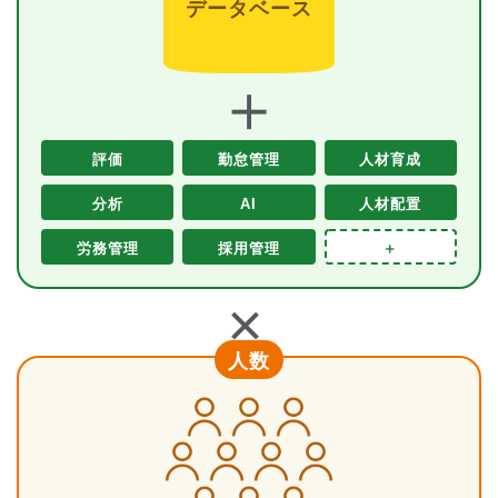
データベース
＋
評価
勤怠管理
人材育成
分析
AI
人材配置
労務管理
採用管理
＋
＋
人数