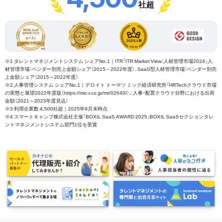
社超
※1 タレントマネジメントシステム シェアNo.1｜ITR「ITR Market View：人材管理市場2024」人
材管理市場：ベンダー別売上金額シェア（2015～2022年度）、SaaS型人材管理市場：ベンダー別売
上金額シェア（2015～2022年度）
※2 人事管理システム シェアNo.1｜デロイト トーマツ ミック経済研究所「HRTechクラウド市場
の実態と展望2022年度版（https://mic-r.co.jp/mr/02640/）」 人事・配置クラウド分野における出荷
金額（2021～2023年度見込）
※3 利用企業数 4,500社超｜2025年9月末時点
※4 スマートキャンプ株式会社主催「BOXIL SaaS AWARD 2025」BOXIL SaaSセクションタレ
ントマネジメントシステム部門1位を受賞