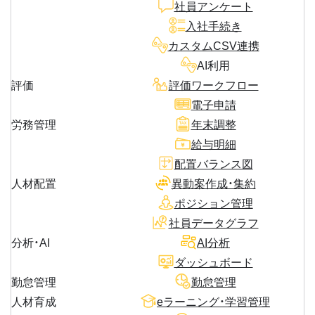
社員アンケート
入社手続き
カスタムCSV連携
AI利用
評価
評価ワークフロー
電子申請
労務管理
年末調整
給与明細
配置バランス図
人材配置
異動案作成・集約
ポジション管理
社員データグラフ
分析・AI
AI分析
ダッシュボード
勤怠管理
勤怠管理
人材育成
eラーニング・学習管理