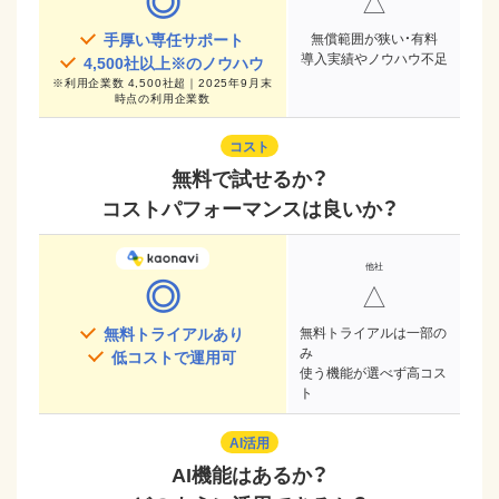
◎
△
手厚い専任サポート
無償範囲が狭い・有料
導入実績やノウハウ不足
4,500
社以上※のノウハウ
※
利用企業数 4,500社超｜2025年9月末
時点
の利用企業数
コスト
無料で試せるか？
コストパフォーマンスは良いか？
◎
△
無料トライアルあり
無料トライアルは一部の
み
低コストで運用可
使う機能が選べず高コス
ト
AI活用
AI機能はあるか？