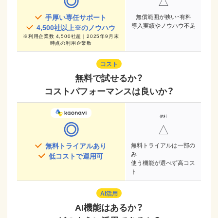
◎
△
手厚い専任サポート
無償範囲が狭い・有料
導入実績やノウハウ不足
4,500
社以上※のノウハウ
※
利用企業数 4,500社超｜2025年9月末
時点
の利用企業数
コスト
無料で試せるか？
コストパフォーマンスは良いか？
◎
△
無料トライアルあり
無料トライアルは一部の
み
低コストで運用可
使う機能が選べず高コス
ト
AI活用
AI機能はあるか？