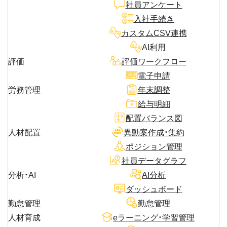
社員アンケート
入社手続き
カスタムCSV連携
AI利用
評価
評価ワークフロー
電子申請
労務管理
年末調整
給与明細
配置バランス図
人材配置
異動案作成・集約
ポジション管理
社員データグラフ
分析・AI
AI分析
ダッシュボード
勤怠管理
勤怠管理
人材育成
eラーニング・学習管理