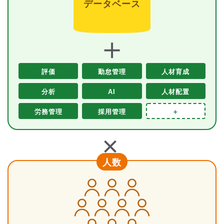
データベース
＋
評価
勤怠管理
人材育成
分析
AI
人材配置
労務管理
採用管理
＋
＋
人数