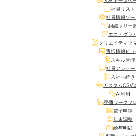
人材データベ
社員リスト
社員情報ソー
組織ツリー
エニアグラ
クリエイティブ
選択情報ビュ
スキル管理
社員アンケー
入社手続き
カスタムCSV
AI利用
評価ワークフ
電子申請
年末調整
給与明細