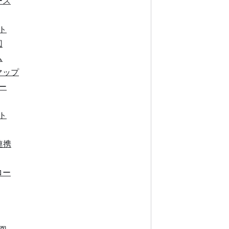
ース
ト
図
ム
マップ
ー
ト
連携
ロー