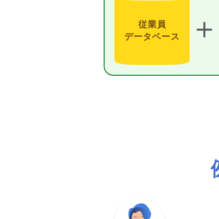
＋
従業員
データベース