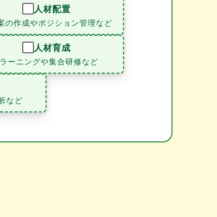
人材配置
案の作成やポジション管理など
人材育成
eラーニングや集合研修など
析など