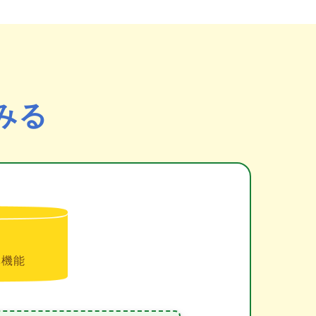
みる
準機能