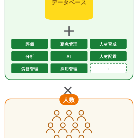
データベース
＋
評価
勤怠管理
人材育成
分析
AI
人材配置
労務管理
採用管理
＋
＋
人数