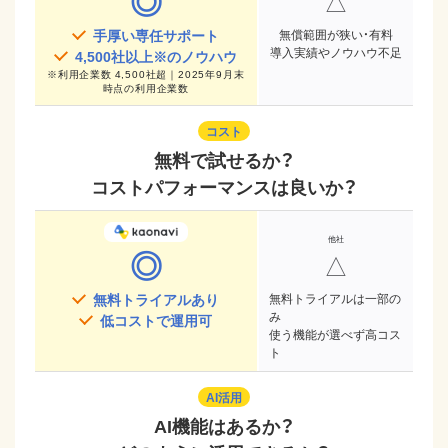
◎
△
手厚い専任サポート
無償範囲が狭い・有料
導入実績やノウハウ不足
4,500
社以上※のノウハウ
※
利用企業数 4,500社超｜2025年9月末
時点
の利用企業数
コスト
無料で試せるか？
コストパフォーマンスは良いか？
◎
△
無料トライアルあり
無料トライアルは一部の
み
低コストで運用可
使う機能が選べず高コス
ト
AI活用
AI機能はあるか？