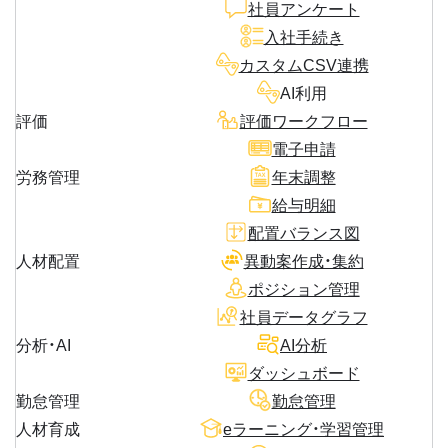
社員アンケート
入社手続き
カスタムCSV連携
AI利用
評価
評価ワークフロー
電子申請
労務管理
年末調整
給与明細
配置バランス図
人材配置
異動案作成・集約
ポジション管理
社員データグラフ
分析・AI
AI分析
ダッシュボード
勤怠管理
勤怠管理
人材育成
eラーニング・学習管理