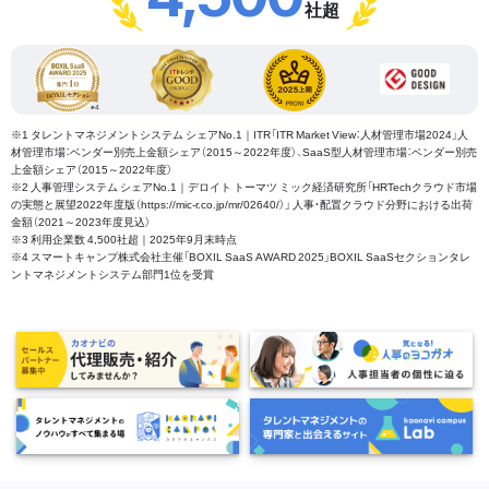
社超
※1 タレントマネジメントシステム シェアNo.1｜ITR「ITR Market View：人材管理市場2024」人
材管理市場：ベンダー別売上金額シェア（2015～2022年度）、SaaS型人材管理市場：ベンダー別売
上金額シェア（2015～2022年度）
※2 人事管理システム シェアNo.1｜デロイト トーマツ ミック経済研究所「HRTechクラウド市場
の実態と展望2022年度版（https://mic-r.co.jp/mr/02640/）」 人事・配置クラウド分野における出荷
金額（2021～2023年度見込）
※3 利用企業数 4,500社超｜2025年9月末時点
※4 スマートキャンプ株式会社主催「BOXIL SaaS AWARD 2025」BOXIL SaaSセクションタレ
ントマネジメントシステム部門1位を受賞