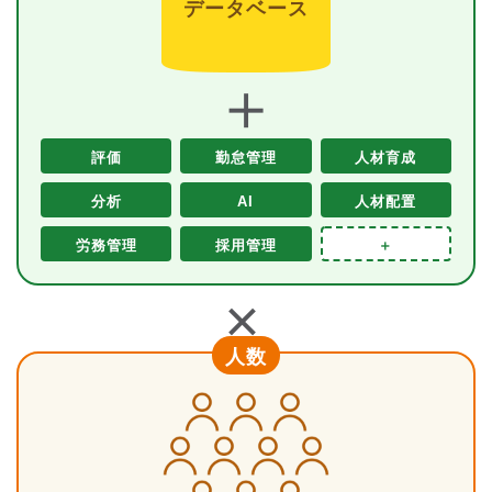
データベース
＋
評価
勤怠管理
人材育成
分析
AI
人材配置
労務管理
採用管理
＋
＋
人数