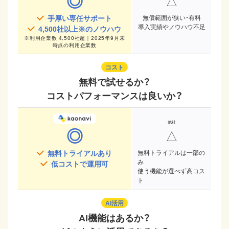
◎
△
手厚い専任サポート
無償範囲が狭い・有料
導入実績やノウハウ不足
4,500
社以上※のノウハウ
※
利用企業数 4,500社超｜2025年9月末
時点
の利用企業数
コスト
無料で試せるか？
コストパフォーマンスは良いか？
◎
△
無料トライアルあり
無料トライアルは一部の
み
低コストで運用可
使う機能が選べず高コス
ト
AI活用
AI機能はあるか？