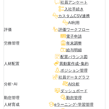
社員アンケート
入社手続き
カスタムCSV連携
AI利用
評価
評価ワークフロー
電子申請
労務管理
年末調整
給与明細
配置バランス図
人材配置
異動案作成・集約
ポジション管理
社員データグラフ
分析・AI
AI分析
ダッシュボード
勤怠管理
勤怠管理
人材育成
eラーニング・学習管理