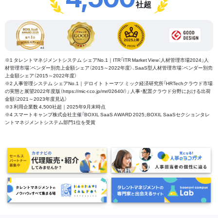
社超
※1 タレントマネジメントシステム シェアNo.1｜ITR「ITR Market View：人材管理市場2024」人
材管理市場：ベンダー別売上金額シェア（2015～2022年度）、SaaS型人材管理市場：ベンダー別売
上金額シェア（2015～2022年度）
※2 人事管理システム シェアNo.1｜デロイト トーマツ ミック経済研究所「HRTechクラウド市場
の実態と展望2022年度版（https://mic-r.co.jp/mr/02640/）」 人事・配置クラウド分野における出荷
金額（2021～2023年度見込）
※3 利用企業数 4,500社超｜2025年9月末時点
※4 スマートキャンプ株式会社主催「BOXIL SaaS AWARD 2025」BOXIL SaaSセクションタレ
ントマネジメントシステム部門1位を受賞